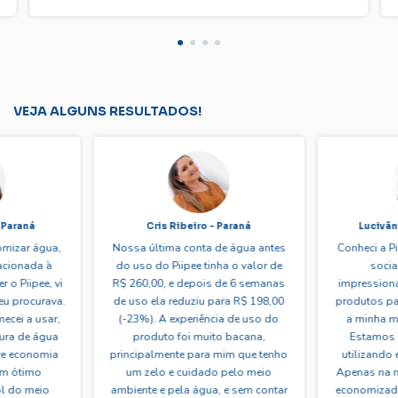
VEJA ALGUNS RESULTADOS!
 Paraná
Cris Ribeiro - Paraná
Lucivân
omizar água,
Nossa última conta de água antes
Conheci a P
lacionada à
do uso do Piipee tinha o valor de
socia
 o Piipee, vi
R$ 260,00, e depois de 6 semanas
impressiona
eu procurava.
de uso ela reduziu para R$ 198,00
produtos pa
ecei a usar,
(-23%). A experiência de uso do
a minha mã
ura de água
produto foi muito bacana,
Estamos 
ve economia
principalmente para mim que tenho
utilizando e
um ótimo
um zelo e cuidado pelo meio
Apenas na m
ol do meio
ambiente e pela água, e sem contar
economizado