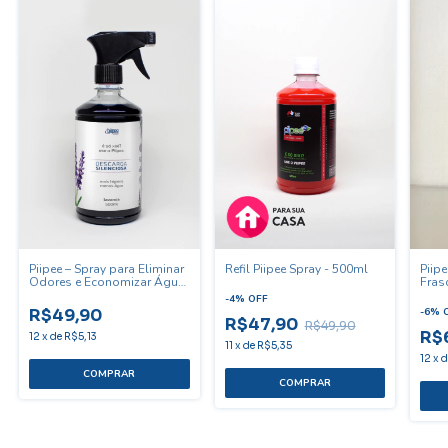
Piip
Piipee – Spray para Eliminar
Refil Piipee Spray - 500ml
Fras
Odores e Economizar Água
de Re
(500ml)
-
4
%
OFF
-
6
%
R$49,90
R$47,90
R$49,90
R$
12
x
de
R$5,13
11
x
de
R$5,35
12
x
COMPRAR
COMPRAR