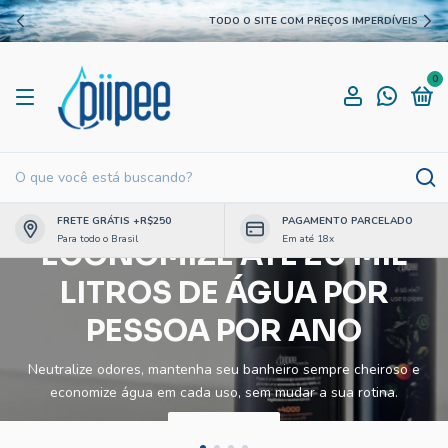
TODO O SITE COM PREÇOS IMPERDÍVEIS
0
FRETE GRÁTIS +R$250
PAGAMENTO PARCELADO
Para todo o Brasil
Em até 18x
ECONOMIZE ATÉ 20 MIL
LITROS DE ÁGUA POR
PESSOA POR ANO
Neutralize odores, mantenha seu banheiro sempre cheiroso e
economize água em cada uso, sem mudar a sua rotina.
COMPRAR AGORA