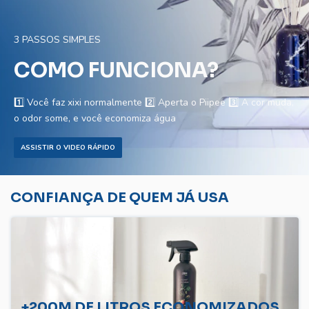
3 PASSOS SIMPLES
COMO FUNCIONA?
1️⃣ Você faz xixi normalmente 2️⃣ Aperta o Piipee 3️⃣ A cor muda,
o odor some, e você economiza água
ASSISTIR O VIDEO RÁPIDO
CONFIANÇA DE QUEM JÁ USA
+200M DE LITROS ECONOMIZADOS