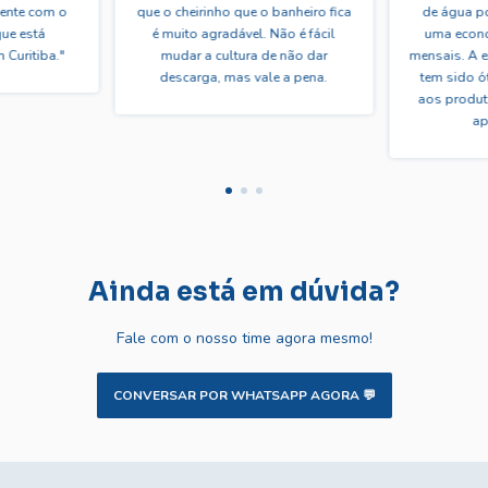
mente com o
que o cheirinho que o banheiro fica
de água po
que está
é muito agradável. Não é fácil
uma econo
 Curitiba."
mudar a cultura de não dar
mensais. A e
descarga, mas vale a pena.
tem sido ó
aos produt
ap
Ainda está em dúvida?
Fale com o nosso time agora mesmo!
CONVERSAR POR WHATSAPP AGORA 💬