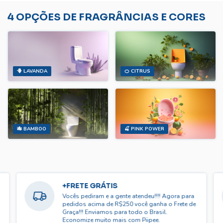
4 OPÇÕES DE FRAGRÂNCIAS E CORES
🪻 LAVANDA
🍊 CITRUS
🎋 BAMBOO
🍒 PINK POWER
+FRETE GRÁTIS
Vocês pediram e a gente atendeu!!!! Agora para
pedidos acima de R$250 você ganha o Frete de
Graça!!! Enviamos para todo o Brasil.
Economize muito mais com Piipee.